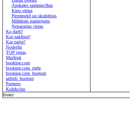
Dabas objekti
Apskates saimniecības
Kino vietas
Pieminekļi un skulptūras
Militārais mantojums
Neparastas vietas
Ko darīt?
Kur nakšņot?
Kur paēst?
Noderīgi
TOP vietas
Maršruti
booking.com
booking.com_right
booking.com_bootom
airbnb_bootom
Partners
Kolekcijas
footer