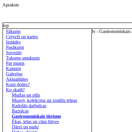
Apraksts
top
Sākums
lv - Gastronomiskais-
Ceļveži un kartes
Izstādes
Pasākumi
Suvenīri
Tukums smukums
Par mums
Kaimiņi
Galerijas
Aktualitātes
Kurp doties?
Ko skatīt?
Muižas un pilis
Muzeji, kolekcijas un izstāžu telpas
Radošās darbnīcas
Baznīcas
Gastronomiskais tūrisms
Ēkas, ielas un citas būves
Dārzi un parki