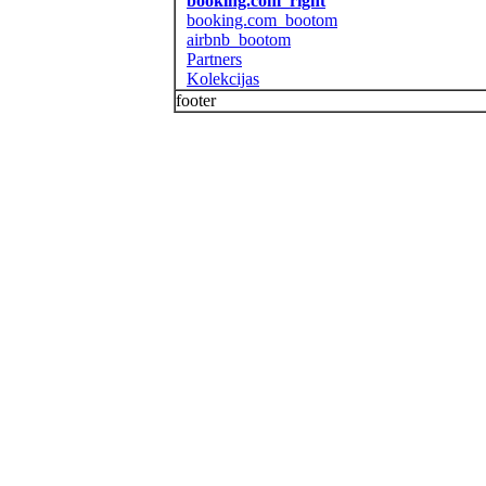
booking.com_right
booking.com_bootom
airbnb_bootom
Partners
Kolekcijas
footer