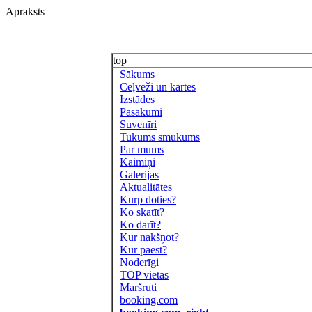
Apraksts
top
Sākums
Ceļveži un kartes
Izstādes
Pasākumi
Suvenīri
Tukums smukums
Par mums
Kaimiņi
Galerijas
Aktualitātes
Kurp doties?
Ko skatīt?
Ko darīt?
Kur nakšņot?
Kur paēst?
Noderīgi
TOP vietas
Maršruti
booking.com