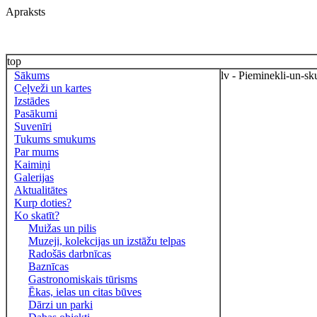
Apraksts
top
Sākums
lv - Pieminekli-un-sk
Ceļveži un kartes
Izstādes
Pasākumi
Suvenīri
Tukums smukums
Par mums
Kaimiņi
Galerijas
Aktualitātes
Kurp doties?
Ko skatīt?
Muižas un pilis
Muzeji, kolekcijas un izstāžu telpas
Radošās darbnīcas
Baznīcas
Gastronomiskais tūrisms
Ēkas, ielas un citas būves
Dārzi un parki