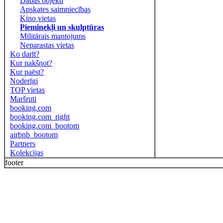
Dabas objekti
Apskates saimniecības
Kino vietas
Pieminekļi un skulptūras
Militārais mantojums
Neparastas vietas
Ko darīt?
Kur nakšņot?
Kur paēst?
Noderīgi
TOP vietas
Maršruti
booking.com
booking.com_right
booking.com_bootom
airbnb_bootom
Partners
Kolekcijas
footer